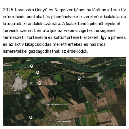
2025 tavaszára Gönyű és Nagyszentjános határában interaktív
információs pontokat és pihenőhelyeket szeretnénk kialakítani a
látogatók, kirándulók számára. A kialakítandó pihenőhelyeknél
terveink szerint bemutatjuk az Erebe-szigetek térségének
természeti, történelmi és kultúr­­történeti értékeit. Így a pihenés
és az aktív kikapcsolódás mellett értékes és hasznos
ismeretekkel gazdagodhatnak az érdeklődők.