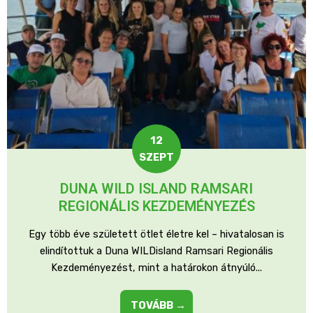
12
SZEPT
DUNA WILD ISLAND RAMSARI
REGIONÁLIS KEZDEMÉNYEZÉS
Egy több éve született ötlet életre kel – hivatalosan is
elindítottuk a Duna WILDisland Ramsari Regionális
Kezdeményezést, mint a határokon átnyúló...
TOVÁBB →