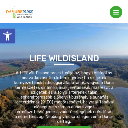
Skip
Main
to
Men
content
Eszköztár megnyitása
LIFE WILDISLAND
A LIFEWILDisland projekt célja az, hogy két fontos
beavatkozási területen, egyrészt a szigetek
környezetének hidrológiai állapotának, vagyis a Duna
természetes dinamikájának javításával, másrészt a
szigetek és a folyó árterének talán
legkarakteresebb élőhely-típusának, a puhafás
ligeterdőknek (91E0) megőrzésével, helyreállításával
elősegítse számos dunai sziget
természetességének, „vadon” jellegének erősítését
a németországi Neuburg városától egészen a Duna-
deltáig.