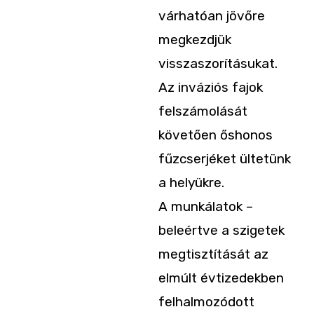
várhatóan jövőre
megkezdjük
visszaszorításukat.
Az inváziós fajok
felszámolását
követően őshonos
fűzcserjéket ültetünk
a helyükre.
A munkálatok –
beleértve a szigetek
megtisztítását az
elmúlt év­tized­ekben
felhalmozódott