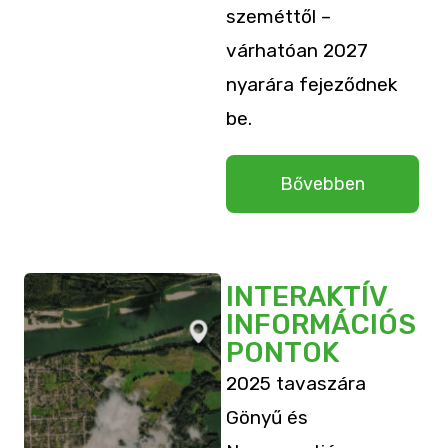
szeméttől –
várhatóan 2027
nyarára fejeződnek
be.
Bővebben
INTERAKTÍV
INFORMÁCIÓS
PONTOK
2025 tavaszára
Gönyű és