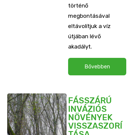
történő
megbontásával
eltávolítjuk a víz
útjában lévő
akadályt.
Bővebben
FÁSSZÁRÚ
INVÁZIÓS
NÖVÉNYEK
VISSZASZORÍ
TÁSA