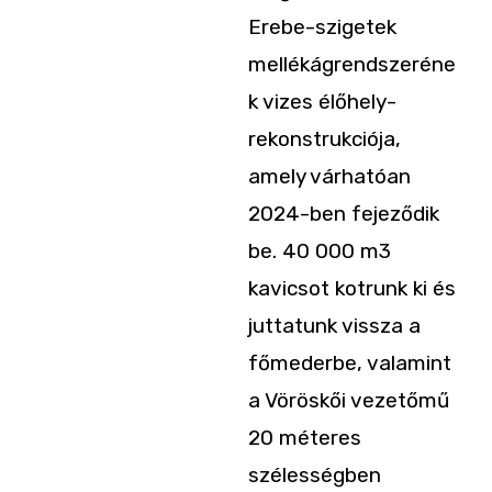
Erebe-szigetek
mellékágrendszeréne
k vizes­ élőhely-
rekonstrukciója,
amely várhatóan
2024-ben fejeződik
be. 40 000 m3
kavicsot kotrunk ki és
juttatunk vissza a
főmederbe, valamint
a Vöröskői vezető­mű
20 méteres
szélességben