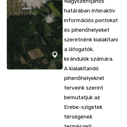
Nagyszentjános
határában interaktív
információs pontokat
és pihenőhelyeket
szeretnénk kialakítani
a látogatók,
kirándulók számára.
A kialakítandó
pihenőhelyeknél
terveink szerint
bemutatjuk az
Erebe-szigetek
térségének
természeti,