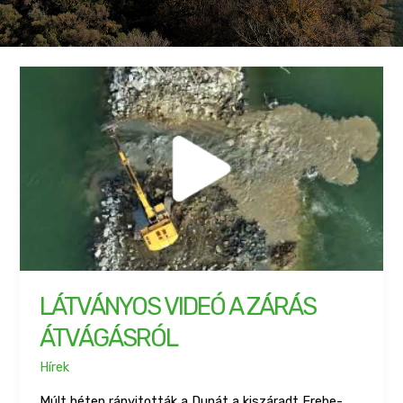
LÁTVÁNYOS VIDEÓ A ZÁRÁS
ÁTVÁGÁSRÓL
Hírek
Múlt héten rányitották a Dunát a kiszáradt Erebe-