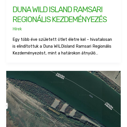
DUNA WILD ISLAND RAMSARI
REGIONÁLIS KEZDEMÉNYEZÉS
Hírek
Egy több éve született ötlet életre kel – hivatalosan
is elindítottuk a Duna WILDisland Ramsari Regionális
Kezdeményezést, mint a határokon átnyúló…