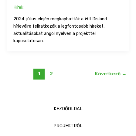
Hírek
2024. július elején megkaphatták a WILDisland
hírlevélre feliratkozók a legfontosabb híreket,
aktualitásokat angol nyelven a projekttel
kapcsolatosan.
1
2
Következő
→
KEZDŐOLDAL
PROJEKTRŐL