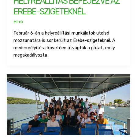
HELYREÁLLÍTÁS BEFEJEZVE AZ
EREBE-SZIGETEKNÉL
Hírek
Február 6-án a helyreállítási munkálatok utolsó
mozzanatára is sor került az Erebe-szigeteknél. A
medermélyítést követően átvágták a gátat, mely
megakadályozta