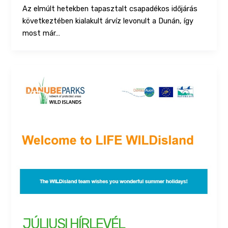
Az elmúlt hetekben tapasztalt csapadékos időjárás
következtében kialakult árvíz levonult a Dunán, így
most már…
JÚLIUSI HÍRLEVÉL