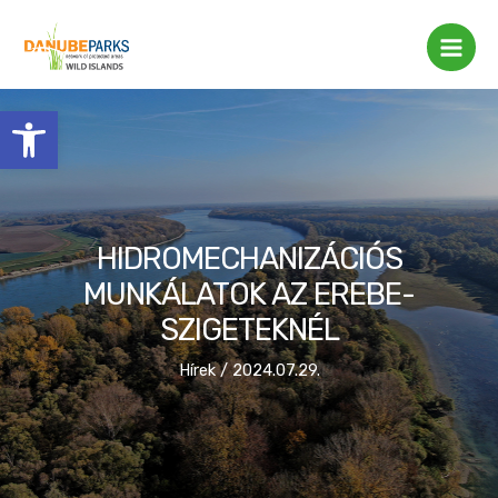
Skip
Post
Main
to
navigation
Men
content
Eszköztár megnyitása
HIDROMECHANIZÁCIÓS
MUNKÁLATOK AZ EREBE-
SZIGETEKNÉL
Hírek
/
2024.07.29.