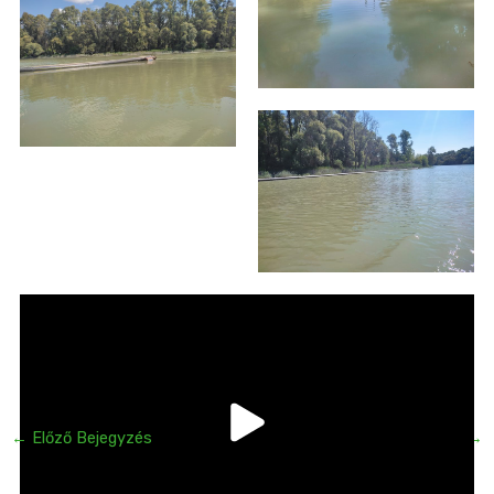
←
Előző Bejegyzés
Következő Bejegyzés
→