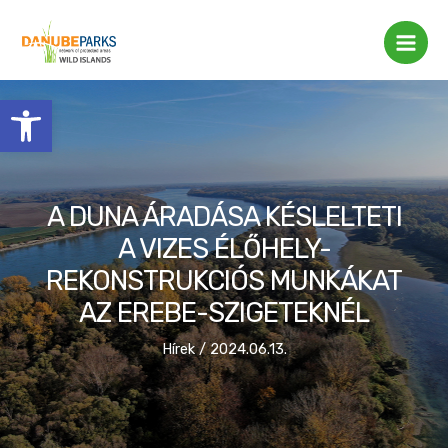
Skip
Post
Main
to
navigation
Men
content
Eszköztár megnyitása
A DUNA ÁRADÁSA KÉSLELTETI
A VIZES ÉLŐHELY-
REKONSTRUKCIÓS MUNKÁKAT
AZ EREBE-SZIGETEKNÉL
Hírek
/
2024.06.13.